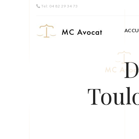
Tel: 04 82 29 34 73
ACCU
D
Toulo