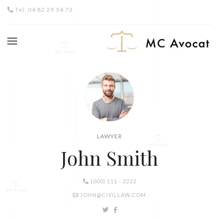
Tel: 04 82 29 34 73
LAWYER
John Smith
(000) 111 - 2222
JOHN@CIVILLAW.COM